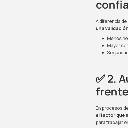
confia
A diferencia de
una validación 
Menos rie
Mayor con
Seguridad
✅ 2. 
frente
En procesos de 
el factor que 
para trabajar e