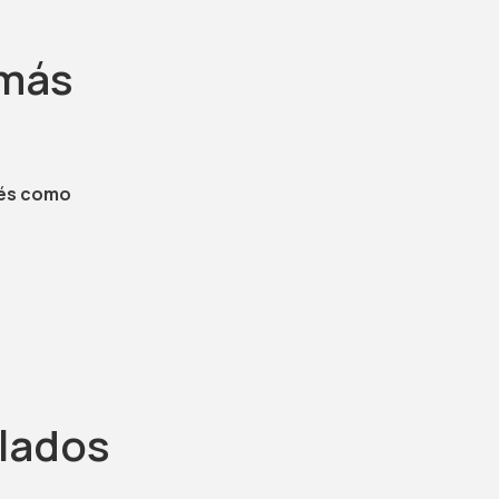
 más
lés como
slados