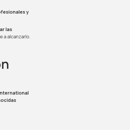
ofesionales y
ar las
e a alcanzarlo.
ón
International
nocidas