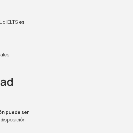
L o IELTS
es
bales
dad
ión puede ser
 disposición