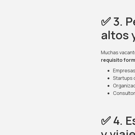
✅ 3. 
altos
Muchas vacante
requisito form
Empresas 
Startups 
Organizac
Consultor
✅ 4. E
y viaj