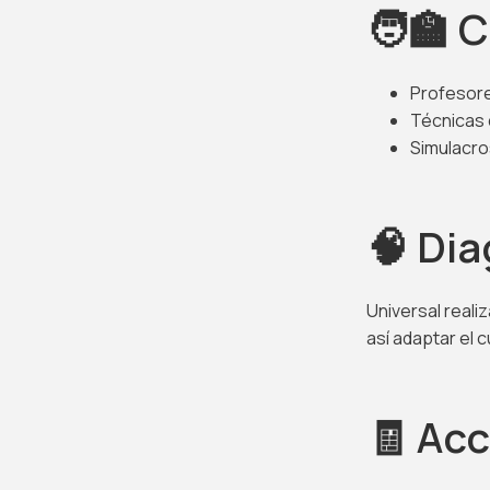
🧑‍🏫 
Profesore
Técnicas 
Simulacro
🧠 Dia
Universal realiz
así adaptar el 
🧾 Acc