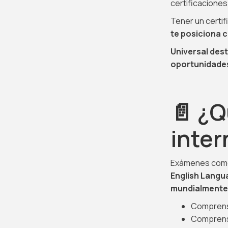
certificacione
Tener un certi
te posiciona 
Universal des
oportunidades
📄 ¿Q
inter
Exámenes co
English Langu
mundialmente
Comprensi
Comprensi