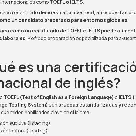
s internacionales como
TOEFL o IELTS
.
ficado reconocido
demuestra tu nivel real, abre puertas pr
como un candidato preparado para entornos globales
.
taca cómo un certificado de TOEFL o IELTS puede aument
 laborales
, y ofrece preparación especializada para ayudart
ué es una certificaci
nacional de inglés?
mo
TOEFL (Test of English as a Foreign Language)
o
IELTS (
age Testing System)
son
pruebas estandarizadas y reco
que miden habilidades clave en el idioma:
ón auditiva (listening)
ón lectora (reading)