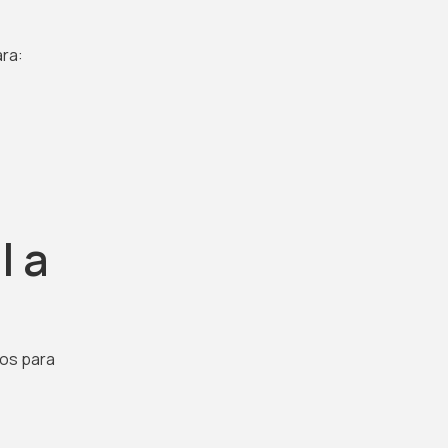
ra:
l a
os para