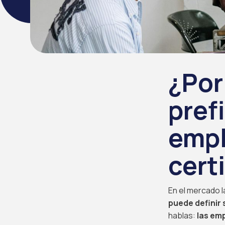
¿Por
pref
empl
cert
En el mercado la
puede definir 
hablas:
las em