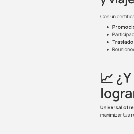
Con un certifi
Promocio
Participa
Traslados
Reuniones
📈 ¿Y
logra
Universal ofr
maximizar tus r