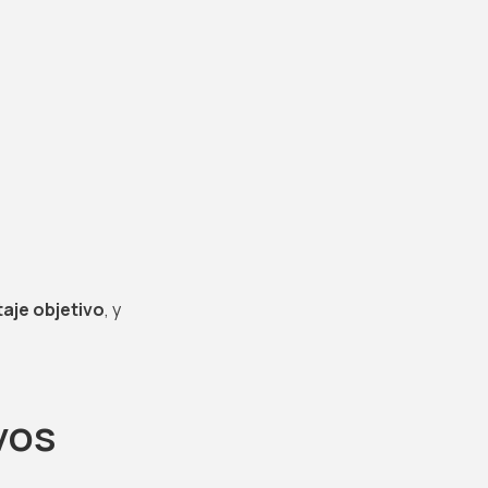
taje objetivo
, y
vos