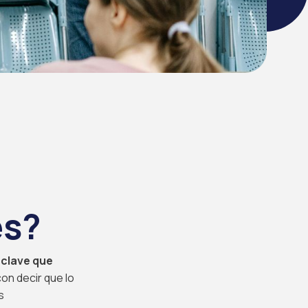
és?
 clave que
con decir que lo
s