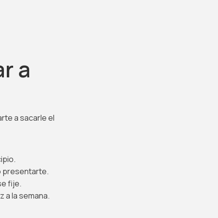
r a
te a sacarle el
ipio.
o presentarte.
e fije.
z a la semana.