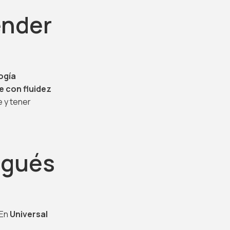
ender
ogía
 con fluidez
 y tener
ugués
 En
Universal