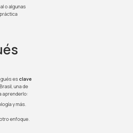
al o algunas
 práctica
ués
tugués es
clave
Brasil, una de
a aprenderlo:
logía y más.
e otro enfoque.