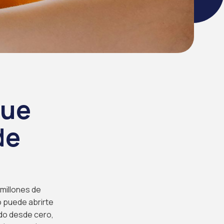
que
de
millones de
o puede abrirte
ndo desde cero,