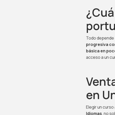
¿Cuá
port
Todo depende d
progresiva co
básica en po
acceso a un cur
Venta
en Un
Elegir un curso
Idiomas
, no so