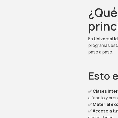
¿Qué 
princ
En
Universal I
programas est
paso a paso.
Esto e
✅
Clases inte
alfabeto y pron
✅
Material ex
✅
Acceso a tu
necesidades.