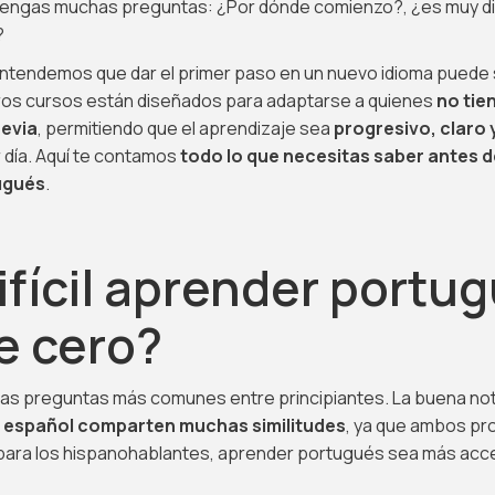
tengas muchas preguntas: ¿Por dónde comienzo?, ¿es muy dif
?
entendemos que dar el primer paso en un nuevo idioma puede
ros cursos están diseñados para adaptarse a quienes
no tie
revia
, permitiendo que el aprendizaje sea
progresivo, claro 
 día. Aquí te contamos
todo lo que necesitas saber antes 
ugués
.
ifícil aprender portu
e cero?
las preguntas más comunes entre principiantes. La buena not
l español comparten muchas similitudes
, ya que ambos prov
para los hispanohablantes, aprender portugués sea más acc