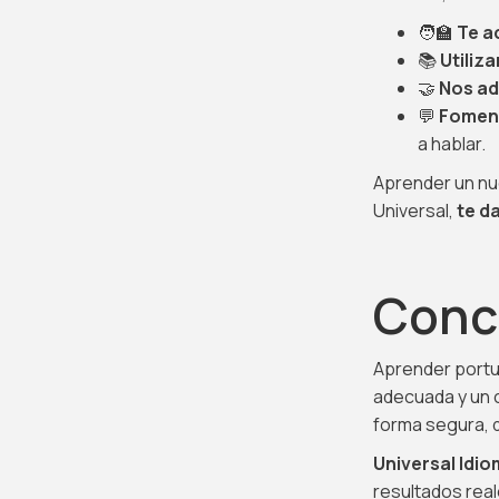
🧑‍🏫
Te a
📚
Utiliz
🤝
Nos ad
💬
Foment
a hablar.
Aprender un nu
Universal,
te d
Conc
Aprender portu
adecuada y un 
forma segura, d
Universal Idi
resultados real