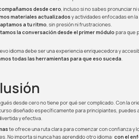
compañamos desde cero
, incluso si no sabes pronunciar ni
amos materiales actualizados
y actividades enfocadas en la v
aptamos a tu ritmo
, sin presión ni frustraciones.
amos la conversación desde el primer módulo
para que p
evo idioma debe ser una experiencia enriquecedora y accesib
amos todas las herramientas para que eso suceda
.
lusión
gués desde cero no tiene por qué ser complicado. Con la ori
curso diseñado específicamente para principiantes, puedes 
ivertida y efectiva.
omas
te ofrece una ruta clara para comenzar con confianza y l
es. No importa si nunca has aprendido otro idioma:
con el en