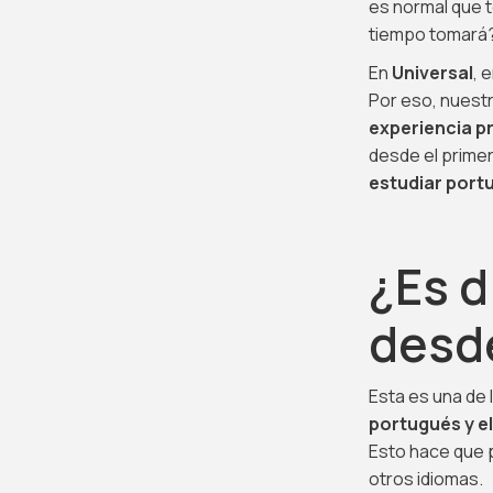
es normal que 
tiempo tomará
En
Universal
, 
Por eso, nuest
experiencia p
desde el primer
estudiar port
¿Es d
desd
Esta es una de 
portugués y e
Esto hace que 
otros idiomas.