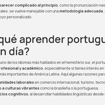
parecer complicado al principio
, como la pronunciación nas
cales, se vuelve manejable con una
metodología adecuada
,
oyo personalizado.
 qué aprender portug
n día?
no de los idiomas más hablados en el hemisferio sur, el por
profesional y académico
, especialmente si tienes interés en 
más importantes de América Latina. Aquí algunas razones par
nidades laborales
en comercio internacional, turismo, tecno
 a culturas vibrantes
como la brasileña o la portuguesa.
cios cognitivos
, al desarrollar habilidades lingüísticas desd