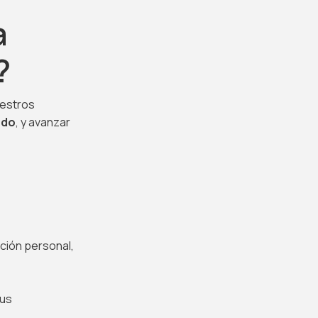
a
?
uestros
edo
, y avanzar
ción personal,
tus