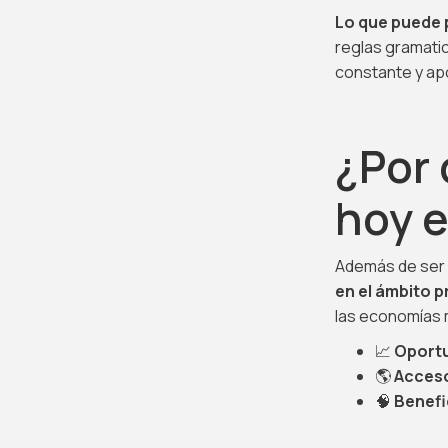
Lo que puede 
reglas gramati
constante y ap
¿Por
hoy e
Además de ser u
en el ámbito 
las economías 
📈
Oportu
🌎
Acceso
🧠
Benefi