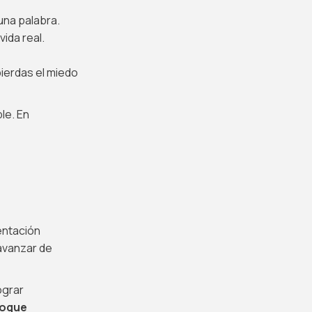
 una palabra.
ida real.
ierdas el miedo
le. En
entación
avanzar de
ograr
foque