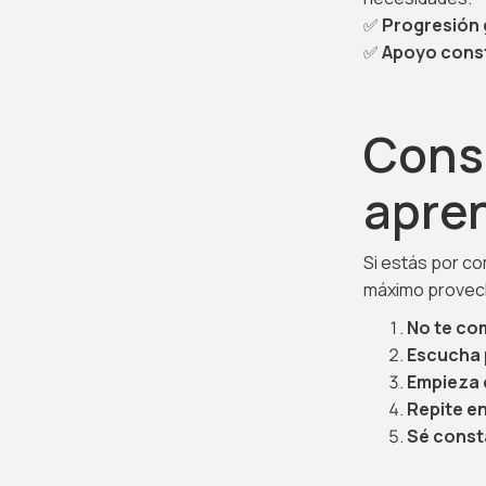
✅
Progresión 
✅
Apoyo cons
Cons
apre
Si estás por c
máximo provec
No te co
Escucha 
Empieza c
Repite en
Sé const