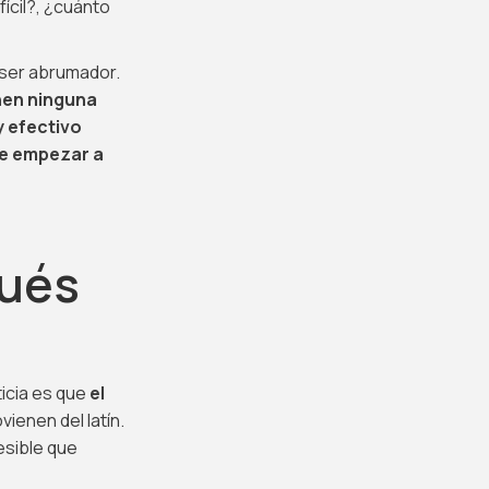
ícil?, ¿cuánto
 ser abrumador.
nen ninguna
y efectivo
de empezar a
gués
icia es que
el
ienen del latín.
esible que