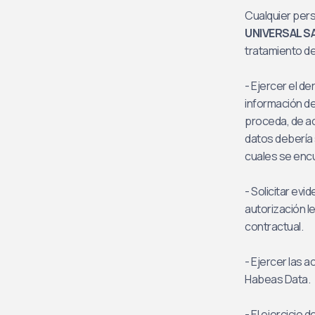
Cualquier pers
UNIVERSAL S
tratamiento de
- Ejercer el de
información de
proceda, de ac
datos debería 
cuales se encu
- Solicitar ev
autorización l
contractual.
- Ejercer las 
Habeas Data.
- El ejercicio