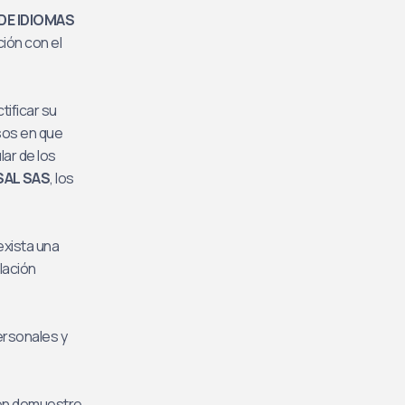
DE IDIOMAS
ción con el
tificar su
sos en que
ar de los
SAL SAS
, los
exista una
lación
ersonales y
uien demuestre