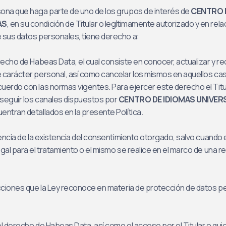
ona que haga parte de uno de los grupos de interés de
CENTRO 
AS
, en su condición de Titular o legítimamente autorizado y en rela
 sus datos personales, tiene derecho a:
recho de Habeas Data, el cual consiste en conocer, actualizar y rec
 carácter personal, así como cancelar los mismos en aquellos ca
uerdo con las normas vigentes. Para ejercer este derecho el Titul
seguir los canales dispuestos por
CENTRO DE IDIOMAS UNIVER
entran detallados en la presente Política.
idencia de la existencia del consentimiento otorgado, salvo cuando 
egal para el tratamiento o el mismo se realice en el marco de una re
acciones que la Ley reconoce en materia de protección de datos p
 del derecho de Habeas Data, así como el acceso por el Titular o q