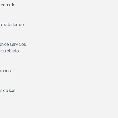
ternas de
án tratados de
ón de servicios
e su objeto
ciones,
es de sus