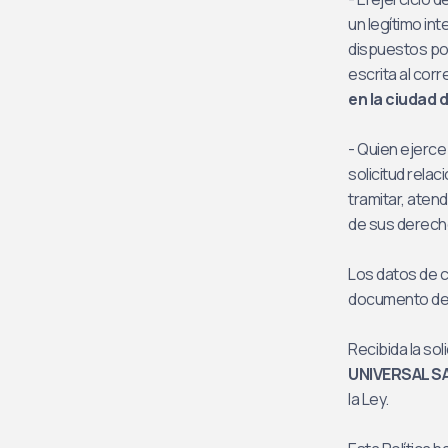
un legítimo in
dispuestos p
escrita al cor
en la ciudad
- Quien ejerce
solicitud rela
tramitar, aten
de sus derech
Los datos de c
documento de i
Recibida la so
UNIVERSAL S
la Ley.