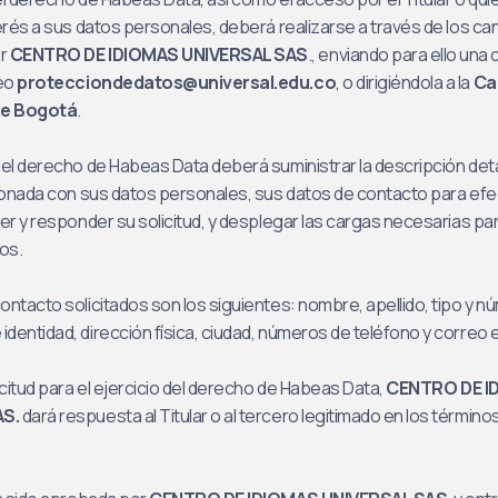
terés a sus datos personales, deberá realizarse a través de los ca
or
CENTRO DE IDIOMAS UNIVERSAL SAS
., enviando para ello un
reo
protecciondedatos@universal.edu.co
, o dirigiéndola a la
Cal
 de Bogotá
.
 el derecho de Habeas Data deberá suministrar la descripción deta
cionada con sus datos personales, sus datos de contacto para ef
der y responder su solicitud, y desplegar las cargas necesarias para
os.
ontacto solicitados son los siguientes: nombre, apellido, tipo y n
dentidad, dirección física, ciudad, números de teléfono y correo 
licitud para el ejercicio del derecho de Habeas Data,
CENTRO DE I
AS.
dará respuesta al Titular o al tercero legitimado en los término