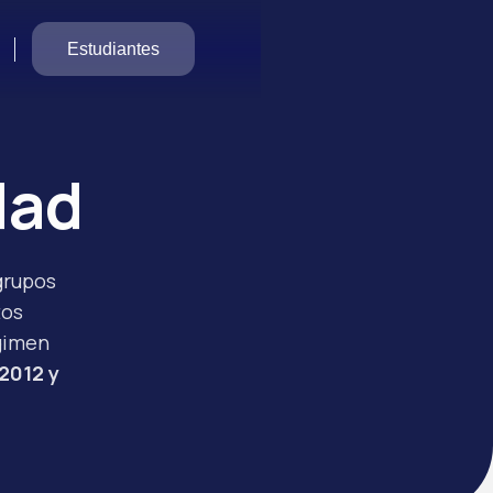
Estudiantes
dad
grupos
tos
gimen
 2012 y