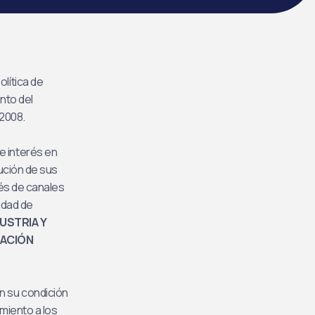
olítica de
nto del
 2008.
e interés en
bución de sus
és de canales
udad de
USTRIA Y
CACIÓN
en su condición
miento a los