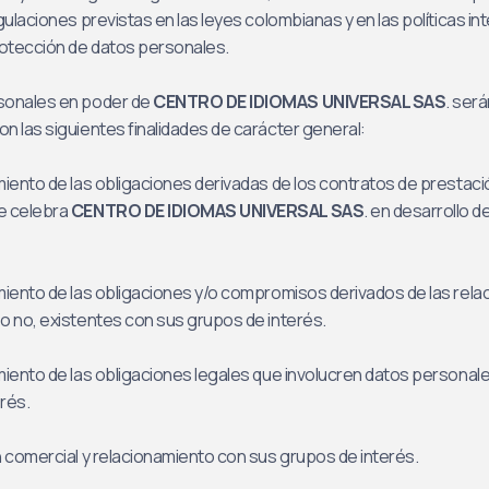
gulaciones previstas en las leyes colombianas y en las políticas in
rotección de datos personales.
sonales en poder de
CENTRO DE IDIOMAS UNIVERSAL SAS
. ser
n las siguientes finalidades de carácter general:
miento de las obligaciones derivadas de los contratos de prestaci
e celebra
CENTRO DE IDIOMAS UNIVERSAL SAS
. en desarrollo d
miento de las obligaciones y/o compromisos derivados de las rela
o no, existentes con sus grupos de interés.
miento de las obligaciones legales que involucren datos personal
rés.
n comercial y relacionamiento con sus grupos de interés.