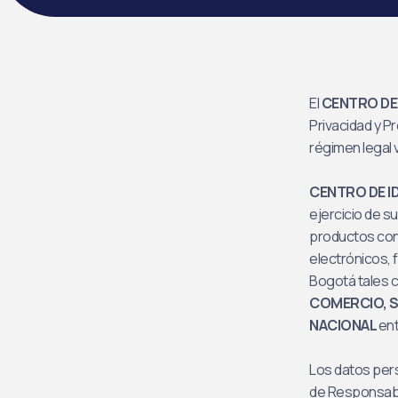
El
CENTRO DE
Privacidad y P
régimen legal 
CENTRO DE I
ejercicio de su
productos con
electrónicos, 
Bogotá tales
COMERCIO, S
NACIONAL
ent
Los datos per
de Responsabl