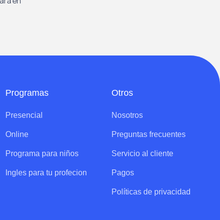
rará en
Programas
Otros
Presencial
Nosotros
Online
Preguntas frecuentes
Programa para niños
Servicio al cliente
Ingles para tu profecion
Pagos
Políticas de privacidad