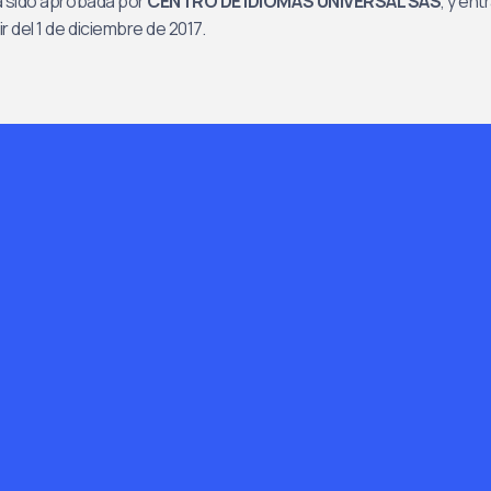
ha sido aprobada por
CENTRO DE IDIOMAS UNIVERSAL SAS
, y ent
ir del 1 de diciembre de 2017.