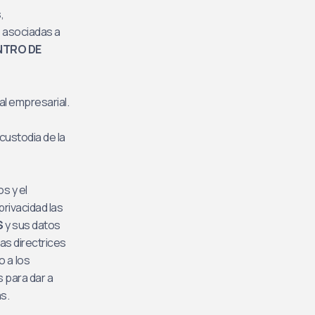
,
s asociadas a
NTRO DE
al empresarial.
custodia de la
s y el
privacidad las
S
y sus datos
as directrices
o a los
 para dar a
s.