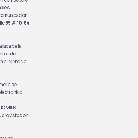
nales
a comunicación
le 55 # 10-64
llada de la
ectos de
 el ejercicio
úmero de
electrónico.
DIOMAS
s previstos en