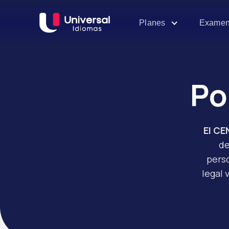
Examen
Planes
Po
El CE
de
pers
legal 