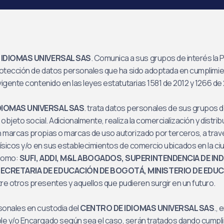
 IDIOMAS UNIVERSAL SAS
. Comunica a sus grupos de interés la P
rotección de datos personales que ha sido adoptada en cumplimie
vigente contenido en las leyes estatutarias 1581 de 2012 y 1266 de
DIOMAS UNIVERSAL SAS
. trata datos personales de sus grupos d
 objeto social. Adicionalmente, realiza la comercialización y distri
 marcas propias o marcas de uso autorizado por terceros, a trav
físicos y/o en sus establecimientos de comercio ubicados en la ci
 como:
SUFI, ADDI, M&L ABOGADOS, SUPERINTENDENCIA DE IND
ECRETARIA DE EDUCACIÓN DE BOGOTÁ, MINISTERIO DE EDU
re otros presentes y aquellos que pudieren surgir en un futuro.
sonales en custodia del
CENTRO DE IDIOMAS UNIVERSAL SAS
., 
e y/o Encargado según sea el caso, serán tratados dando cumpli