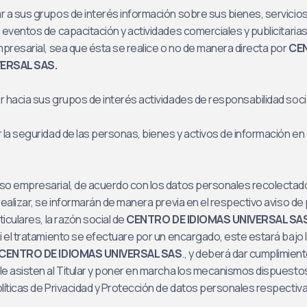
 a sus grupos de interés información sobre sus bienes, servicios
 eventos de capacitación y actividades comerciales y publicitaria
mpresarial, sea que ésta se realice o no de manera directa por
CE
VERSAL SAS.
 hacia sus grupos de interés actividades de responsabilidad soci
 la seguridad de las personas, bienes y activos de información en 
so empresarial, de acuerdo con los datos personales recolectado
realizar, se informarán de manera previa en el respectivo aviso de 
ticulares, la razón social de
CENTRO DE IDIOMAS UNIVERSAL SA
i el tratamiento se efectuare por un encargado, este estará bajo l
CENTRO DE IDIOMAS UNIVERSAL SAS
., y deberá dar cumplimient
e asisten al Titular y poner en marcha los mecanismos dispuestos
líticas de Privacidad y Protección de datos personales respectiva